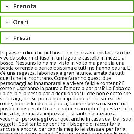
Prenota
Orari
Prezzi
In paese si dice che nel bosco c’è un essere misterioso che
vive da solo, rinchiuso in un lugubre castello in mezzo al
bosco. Nessuno lo ha mai visto in volto ma pare sia una
bestia orrenda e pericolosissima e tutti ne hanno paura. E
c’è una ragazza, laboriosa e gran lettrice, amata da tutti
quelli che la incontrano. Come faranno questi due
personaggi ad innamorarsi e a vivere felici e contenti? E
come riusciranno la paura e l’amore a parlarsi? La fiaba de
La bella e la bestia parla degli opposti, che non è detto che
si attraggano se prima non imparano a conoscersi. Di
come, non cedendo alla paura, l’amore possa nascere nei
posti più insperati. Una narratrice racconterà questa storia
che, a lei, è rimasta impressa così tanto da iniziare a
vederne i personaggi ovunque, anche in casa sua, tra i suoi
oggetti. Così tanto da sentire il bisogno di raccontarla
ancora e ancora, per capirla meglio lei stessa e per farla
conoscere a tutti quanti. Che tutti quanti sappiano le cose