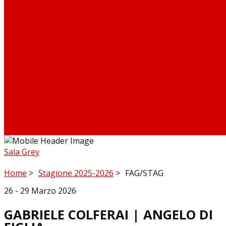
SALA WHITE
SPAZIO COWORKING
SALA SECRET
Diamante dei Piccoli
Formazione
Sostenitori
Art Bonus
Info e Biglietti
Info e contatti
Sala Grey
Home
Stagione 2025-2026
FAG/STAG
26
-
29 Marzo 2026
GABRIELE COLFERAI | ANGELO DI