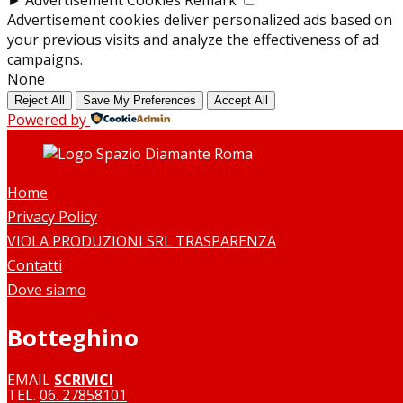
Advertisement cookies deliver personalized ads based on
your previous visits and analyze the effectiveness of ad
campaigns.
None
Reject All
Save My Preferences
Accept All
Powered by
Home
Privacy Policy
VIOLA PRODUZIONI SRL TRASPARENZA
Contatti
Dove siamo
Botteghino
EMAIL
SCRIVICI
TEL.
06. 27858101