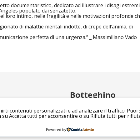
documentaristico, dedicato ad illustrare i disagi estremi 
s Angeles popolato dai senzatetto.
l loro intimo, nelle fragilità e nelle motivazioni profonde che
onato di malattie mentali indotte, di crepe dell’anima, di
 comunicazione perfetta di una urgenza.” _ Massimiliano Vado
Botteghino
EMAIL
SCRIVICI
y
TEL.
06. 27858101
UZIONI SRL TRASPARENZA
irti contenuti personalizzati e ad analizzare il traffico. Puoi 
WHATSAPP
+39 345 1474533
su Accetta tutti per acconsentire o su Rifiuta tutti per rifiut
Via Prenestina, 230/B 0017
Powered by