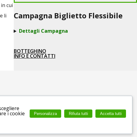
in cui
Campagna Biglietto Flessibile
 li
Dettagli Campagna
BOTTEGHINO
INFO E CONTATTI
scegliere
are i cookie
Personalizza
Rifiuta tutti
Accetta tutti
6 Roma RM