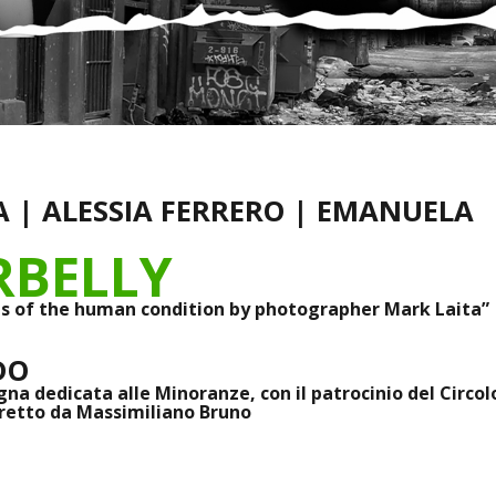
A | ALESSIA FERRERO | EMANUELA
RBELLY
ts of the human condition by photographer Mark Laita”
DO
a dedicata alle Minoranze, con il patrocinio del Circol
diretto da Massimiliano Bruno