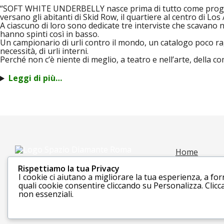
“SOFT WHITE UNDERBELLY nasce prima di tutto come progetto 
versano gli abitanti di Skid Row, il quartiere al centro di Lo
A ciascuno di loro sono dedicate tre interviste che scavano ne
hanno spinti così in basso.
Un campionario di urli contro il mondo, un catalogo poco ragi
necessità, di urli interni.
Perché non c’è niente di meglio, a teatro e nell’arte, della
Leggi di più…
Home
Privacy Polic
Rispettiamo la tua Privacy
VIOLA PROD
I cookie ci aiutano a migliorare la tua esperienza, a forn
Contatti
quali cookie consentire cliccando su Personalizza. Clicca 
non essenziali.
Dove siamo