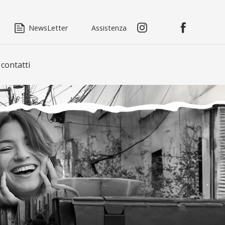
NewsLetter
Assistenza
 contatti