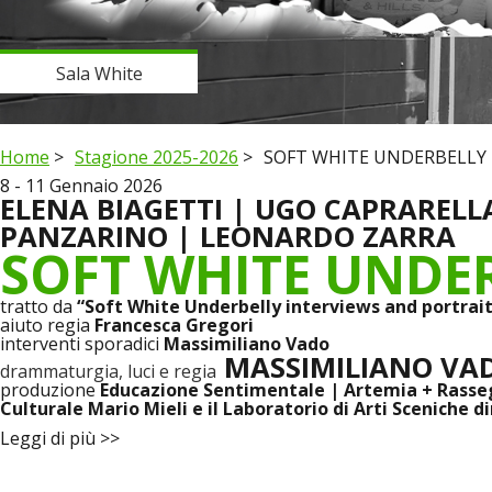
Sala White
Home
Stagione 2025-2026
SOFT WHITE UNDERBELLY
8
-
11 Gennaio 2026
ELENA BIAGETTI | UGO CAPRARELL
PANZARINO | LEONARDO ZARRA
SOFT WHITE UNDE
tratto da
“Soft White Underbelly interviews and portrai
aiuto regia
Francesca Gregori
interventi sporadici
Massimiliano Vado
MASSIMILIANO VA
drammaturgia, luci e regia
produzione
Educazione Sentimentale | Artemia + Rassegn
Culturale Mario Mieli e il Laboratorio di Arti Sceniche 
Leggi di più >>